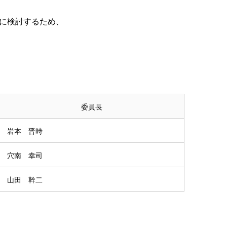
に検討するため、
委員長
岩本 晋時
穴南 幸司
山田 幹二