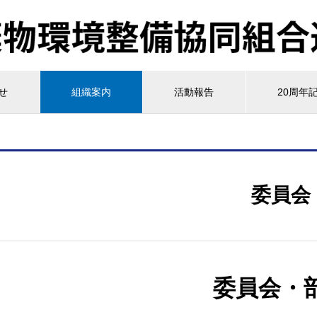
せ
組織案内
活動報告
20周年
委員会
委員会・