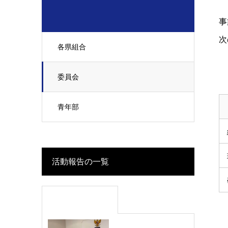
事
次
各県組合
委員会
青年部
活動報告の一覧